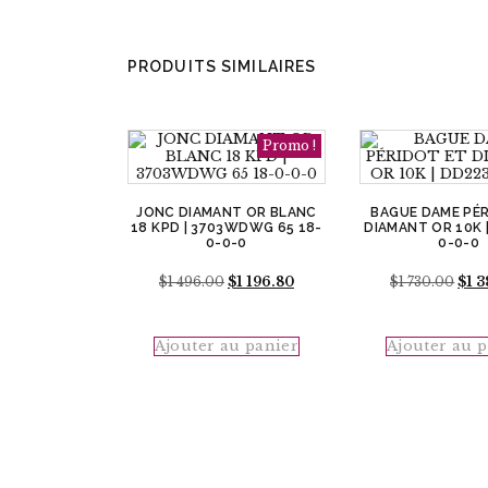
PRODUITS SIMILAIRES
Promo !
JONC DIAMANT OR BLANC
BAGUE DAME PÉ
18 KPD | 3703WDWG 65 18-
DIAMANT OR 10K 
0-0-0
0-0-0
Le
Le
Le
$
1 496.00
$
1 196.80
$
1 730.00
$
1 
prix
prix
prix
initial
actuel
initi
était :
est :
était 
Ajouter au panier
Ajouter au 
$1
$1
$1
496.00.
196.80.
730.