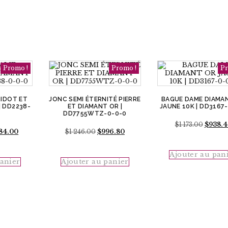
Promo !
Promo !
Pr
RIDOT ET
JONC SEMI ÉTERNITÉ PIERRE
BAGUE DAME DIAMA
| DD2238-
ET DIAMANT OR |
JAUNE 10K | DD3167
DD7755WTZ-0-0-0
Le
$
1 173.00
$
938.
Le
Le
Le
384.00
$
1 246.00
$
996.80
prix
prix
prix
prix
initial
al
actuel
initial
actuel
était :
:
est :
était :
est :
Ajouter au pan
$1
panier
Ajouter au panier
$1
$1
$996.80.
173.00.
00.
384.00.
246.00.