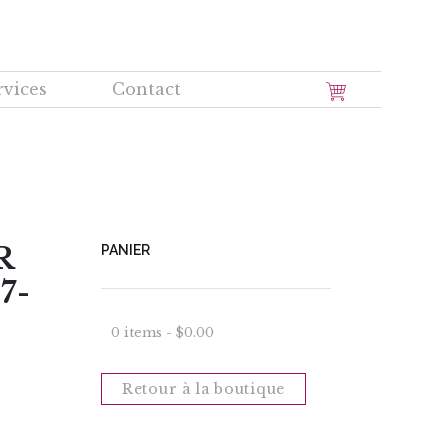
rvices
Contact
R
PANIER
7-
0 items -
$
0.00
Retour à la boutique