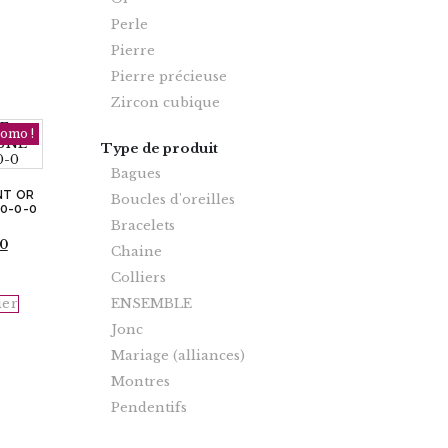
Perle
Pierre
Pierre précieuse
Zircon cubique
omo !
Type de produit
Bagues
NT OR
Boucles d'oreilles
-0-0-0
Bracelets
Le
40
Chaine
prix
actuel
Colliers
est :
ier
ENSEMBLE
$938.40.
Jonc
Mariage (alliances)
Montres
Pendentifs