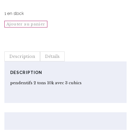
1 en stock
quantité
Ajouter au panier
de
PENDENTIF
10K
2TONS
Description
Détails
AVEC
3CUBICS
|
DESCRIPTION
0424P-
pendentifs 2 tons 10k avec 3 cubics
0-
0-
0