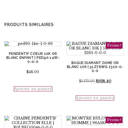
PRODUITS SIMILAIRES
Promo !
PENDENTIF COEUR 10K OR
BLANC ENFANT | PED90 14W-
0-0-0
BAGUE DIAMANT DAME OR
BLANC 10K | 51Z76WG 2310-0-
0-0
$
48.00
Le
Le
$
1 173.00
$
938.40
prix
prix
Ajouter au panier
initial
actuel
était :
est :
Ajouter au panier
$1
$938.40.
173.00.
Promo !