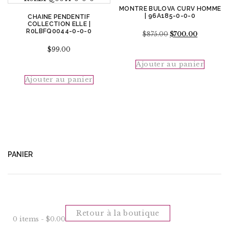
MONTRE BULOVA CURV HOMME
| 96A185-0-0-0
CHAINE PENDENTIF
COLLECTION ELLE |
R0LBFQ0044-0-0-0
Le
Le
$
875.00
$
700.00
prix
prix
initial
actuel
$
99.00
était :
est :
Ajouter au panier
$875.00.
$700.00.
Ajouter au panier
PANIER
Retour à la boutique
0 items -
$
0.00