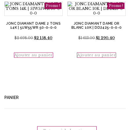
Promo !
Promo !
JONC DIAMANT DAME 2 TONS
JONC DIAMANT DAME OR
14K | 51W55WR 50-0-0-0
BLANC 10K | DD2425-0-0-0
Le
Le
Le
Le
$
2 698.00
$
2 158.40
$
1 613.00
$
1 290.40
prix
prix
prix
prix
initial
actuel
initial
actuel
était :
est :
était :
est :
Ajouter au panier
Ajouter au panier
$2
$2
$1
$1
698.00.
158.40.
613.00.
290.40.
PANIER