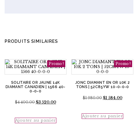
PRODUITS SIMILAIRES
Promo !
Promo !
SOLITAIRE OR JAUNE 14K
JONC DIAMANT EN OR 10K 2
DIAMANT CANADIEN | 1566 40-
TONS | 52C85YW 10-0-0-0
0-0-0
Le
Le
$
1 980.00
$
1 584.00
Le
Le
$
4 400.00
$
3 520.00
prix
prix
prix
prix
initial
actuel
initial
actuel
était :
est :
était :
est :
Ajouter au panier
$1
$1
Ajouter au panier
$4
$3
980.00.
584.00.
400.00.
520.00.