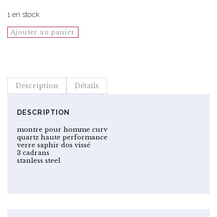
initial
actuel
était :
est :
1 en stock
$875.00.
$700.00.
quantité
Ajouter au panier
de
MONTRE
BULOVA
CURV
Description
Détails
HOMME
|
96A185-
DESCRIPTION
0-
montre pour homme curv
0-
quartz haute performance
verre saphir dos vissé
0
3 cadrans
stanless steel