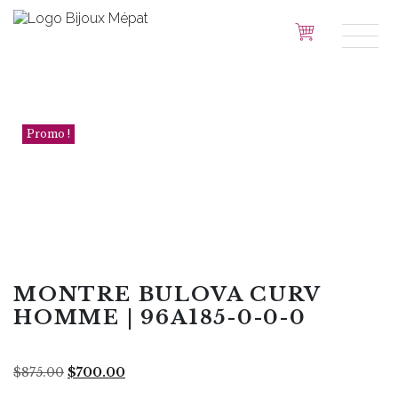
Promo !
MONTRE BULOVA CURV
HOMME | 96A185-0-0-0
Le
Le
$
875.00
$
700.00
prix
prix