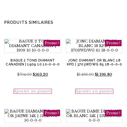
PRODUITS SIMILAIRES
Promo !
Promo !
BAGUE 2 TONS DIAMANT
JONC DIAMANT OR BLANC 18
CANADIEN | 1909 10 10-0-0-0
KPD | 3703WDWG 65 18-0-0-0
Le
Le
Le
Le
$
704.00
$
563.20
$
1 496.00
$
1 196.80
prix
prix
prix
prix
initial
actuel
initial
actuel
était :
est :
était :
est :
Ajouter au panier
Ajouter au panier
$704.00.
$563.20.
$1
$1
496.00.
196.80.
Promo !
Promo !