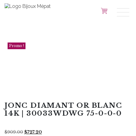
Promo !
JONC DIAMANT OR BLANC
14K | 30033WDWG 75-0-0-0
Le
Le
$
909.00
$
727.20