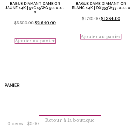
BAGUE DIAMANT DAME OR
BAGUE DAME DIAMANT OR
JAUNE 14K | 51C45WG 50-0-0-
BLANC 14K | DX353W33-0-0-0
0
Le
Le
$
1 730.00
$
1 384.00
Le
Le
$
3 300.00
$
2 640.00
prix
prix
prix
prix
initial
actuel
initial
actuel
était :
est :
était :
est :
Ajouter au panier
$1
$1
Ajouter au panier
$3
$2
730.00.
384.00.
300.00.
640.00.
PANIER
Retour à la boutique
0 items -
$
0.00