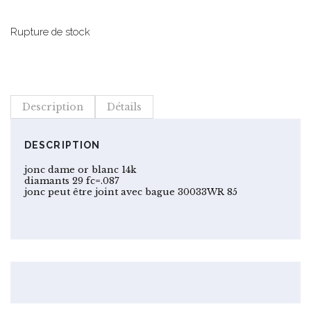
prix
prix
initial
actuel
était :
est :
Rupture de stock
$909.00.
$727.20.
Description
Détails
DESCRIPTION
jonc dame or blanc 14k
diamants 29 fc=.087
jonc peut être joint avec bague 30033WR 85