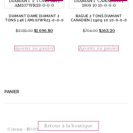
DIAMANT DAME DIAMANT 2
BAGUE 2 TONS DIAMANT
TONS 14K | AM107WR23-0-0-0
CANADIEN | 1909 10 10-0-0-0
Le
Le
Le
Le
$
2 121.00
$
1 696.80
$
704.00
$
563.20
prix
prix
prix
prix
initial
actuel
initial
actuel
était :
est :
était :
est :
Ajouter au panier
Ajouter au panier
$2
$1
$704.00.
$563.20.
121.00.
696.80.
PANIER
Retour à la boutique
0 items -
$
0.00