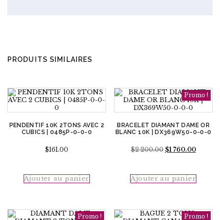
PRODUITS SIMILAIRES
Promo !
PENDENTIF 10K 2TONS AVEC 2
BRACELET DIAMANT DAME OR
CUBICS | 0485P-0-0-0
BLANC 10K | DX369W50-0-0-0
Le
Le
$
161.00
$
2 200.00
$
1 760.00
prix
prix
initial
actuel
était :
est :
Ajouter au panier
Ajouter au panier
$2
$1
200.00.
760.00.
Promo !
Promo !