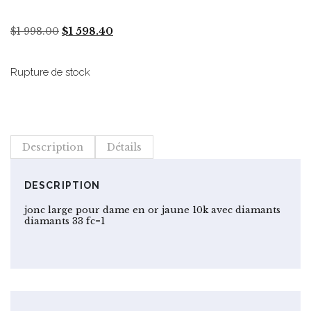
Le
Le
$
1 998.00
$
1 598.40
prix
prix
initial
actuel
était :
est :
Rupture de stock
$1
$1
998.00.
598.40.
Description
Détails
DESCRIPTION
jonc large pour dame en or jaune 10k avec diamants
diamants 33 fc=1