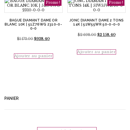
Promo !
Promo !
BAGUE DIAMANT DAME OR
JONC DIAMANT DAME 2 TONS
BLANC 10K | 51Z76WG 2310-0-
14K | 51W55WR 50-0-0-0
0-0
Le
Le
$
2 698.00
$
2 158.40
Le
Le
$
1 173.00
$
938.40
prix
prix
prix
prix
initial
actuel
initial
actuel
était :
est :
était :
est :
Ajouter au panier
$2
$2
Ajouter au panier
$1
$938.40.
698.00.
158.40.
173.00.
PANIER