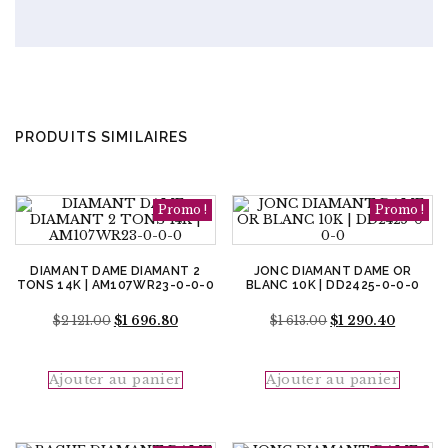
PRODUITS SIMILAIRES
Promo !
Promo !
DIAMANT DAME DIAMANT 2
JONC DIAMANT DAME OR
TONS 14K | AM107WR23-0-0-0
BLANC 10K | DD2425-0-0-0
Le
Le
Le
Le
$
2 121.00
$
1 696.80
$
1 613.00
$
1 290.40
prix
prix
prix
prix
initial
actuel
initial
actuel
était :
est :
était :
est :
Ajouter au panier
Ajouter au panier
$2
$1
$1
$1
121.00.
696.80.
613.00.
290.40.