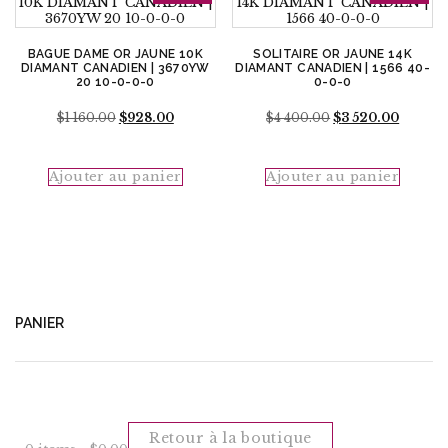
BAGUE DAME OR JAUNE 10K
SOLITAIRE OR JAUNE 14K
DIAMANT CANADIEN | 3670YW
DIAMANT CANADIEN | 1566 40-
20 10-0-0-0
0-0-0
Le
Le
Le
Le
$
1 160.00
$
928.00
$
4 400.00
$
3 520.00
prix
prix
prix
prix
initial
actuel
initial
actuel
était :
est :
était :
est :
Ajouter au panier
Ajouter au panier
$1
$928.00.
$4
$3
160.00.
400.00.
520.00.
PANIER
Retour à la boutique