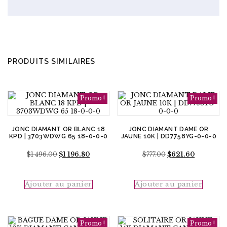
PRODUITS SIMILAIRES
Promo !
Promo !
JONC DIAMANT OR BLANC 18
JONC DIAMANT DAME OR
KPD | 3703WDWG 65 18-0-0-0
JAUNE 10K | DD7758YG-0-0-0
Le
Le
Le
Le
$
1 496.00
$
1 196.80
$
777.00
$
621.60
prix
prix
prix
prix
initial
actuel
initial
actuel
était :
est :
était :
est :
Ajouter au panier
Ajouter au panier
$1
$1
$777.00.
$621.60.
496.00.
196.80.
Promo !
Promo !