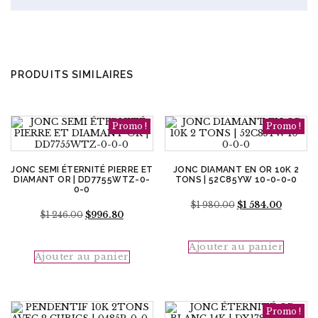
PRODUITS SIMILAIRES
Promo !
Promo !
JONC SEMI ÉTERNITÉ PIERRE ET
JONC DIAMANT EN OR 10K 2
DIAMANT OR | DD7755WTZ-0-
TONS | 52C85YW 10-0-0-0
0-0
Le
Le
$
1 980.00
$
1 584.00
Le
Le
$
1 246.00
$
996.80
prix
prix
prix
prix
initial
actuel
initial
actuel
était :
est :
était :
est :
Ajouter au panier
$1
$1
Ajouter au panier
$1
$996.80.
980.00.
584.00.
246.00.
Promo !