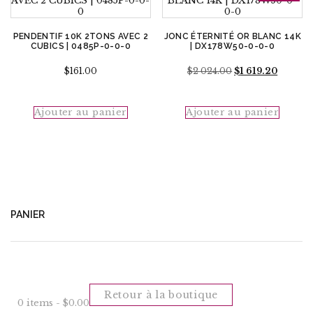
PENDENTIF 10K 2TONS AVEC 2
JONC ÉTERNITÉ OR BLANC 14K
CUBICS | 0485P-0-0-0
| DX178W50-0-0-0
Le
Le
$
161.00
$
2 024.00
$
1 619.20
prix
prix
initial
actuel
était :
est :
Ajouter au panier
Ajouter au panier
$2
$1
024.00.
619.20.
PANIER
Retour à la boutique
0 items -
$
0.00