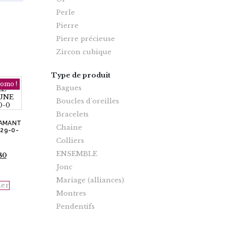
Perle
Pierre
Pierre précieuse
Zircon cubique
Type de produit
omo !
Bagues
Boucles d'oreilles
Bracelets
IAMANT
Chaine
729-0-
Colliers
ENSEMBLE
Le
80
prix
Jonc
actuel
est :
Mariage (alliances)
ier
$1
172.80.
Montres
Pendentifs