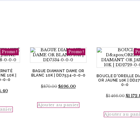
Promo !
Promo !
Pr
ERNITÉ
BAGUE DIAMANT DAME OR
NE 10K |
BLANC 10K | DD7534-0-0-0
BOUCLE D'OREILLE D
0-0-0
OR JAUNE 10K | DD2
0-0
Le
Le
$
870.00
$
696.00
Le
4.40
prix
prix
prix
initial
actuel
Le
$
1 466.00
$
1 172.
al
actuel
était :
est :
prix
:
est :
Ajouter au panier
$870.00.
$696.00.
initial
panier
.00.
$574.40.
était :
Ajouter au pan
$1
466.00.