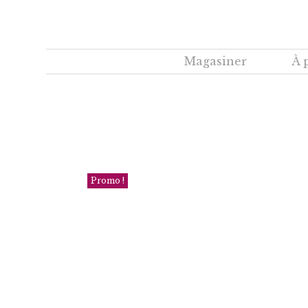
Magasiner
À 
Promo !