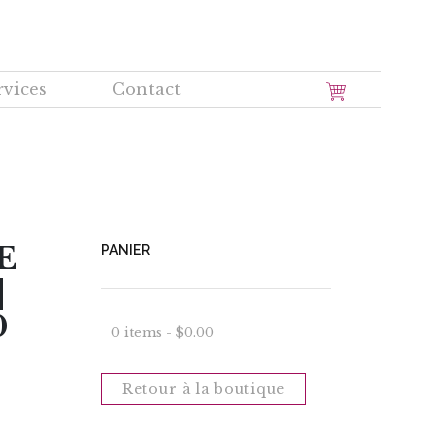
rvices
Contact
E
PANIER
|
0
0 items -
$
0.00
Retour à la boutique