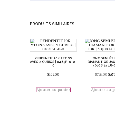
PRODUITS SIMILAIRES
PENDENTIF 10K 2TONS
JONC SEMI ÉT
AVEC 2 CUBICS | 0485P-0-0-
DIAMANT OR JAU
0
50J08 15 18-
Le
$
161.00
$
718.00
$
57
prix
initi
était 
Ajouter au panier
Ajouter au 
$718