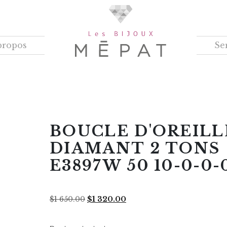
propos
Se
BOUCLE D'OREILL
DIAMANT 2 TONS 
E3897W 50 10-0-0-
Le
Le
$
1 650.00
$
1 320.00
prix
prix
initial
actuel
était :
est :