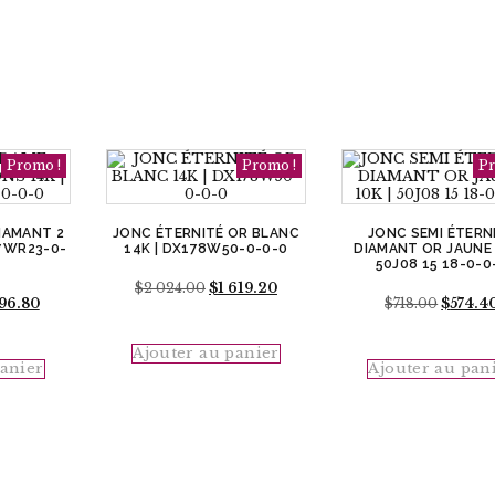
Promo !
Promo !
Pr
IAMANT 2
JONC ÉTERNITÉ OR BLANC
JONC SEMI ÉTERN
7WR23-0-
14K | DX178W50-0-0-0
DIAMANT OR JAUNE 
50J08 15 18-0-0
Le
Le
$
2 024.00
$
1 619.20
Le
Le
696.80
prix
prix
$
718.00
$
574.4
prix
prix
initial
actuel
al
actuel
initial
était :
est :
:
est :
Ajouter au panier
était :
$2
$1
panier
Ajouter au pan
$1
$718.00
024.00.
619.20.
00.
696.80.