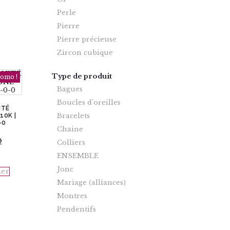
Perle
Pierre
Pierre précieuse
Zircon cubique
Type de produit
omo !
Bagues
Boucles d'oreilles
ITÉ
Bracelets
10K |
-0
Chaine
Le
0
Colliers
prix
ENSEMBLE
actuel
est :
Jonc
ier
.
$574.40.
Mariage (alliances)
Montres
Pendentifs