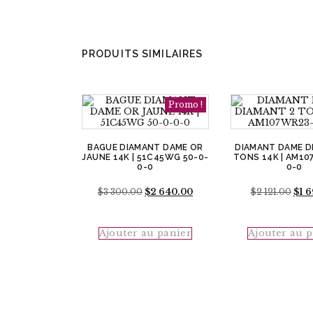
PRODUITS SIMILAIRES
Promo !
BAGUE DIAMANT DAME OR
DIAMANT DAME D
JAUNE 14K | 51C45WG 50-0-
TONS 14K | AM10
0-0
0-0
Le
Le
Le
$
3 300.00
$
2 640.00
$
2 121.00
$
1 
prix
prix
prix
initial
actuel
initi
était :
est :
était 
Ajouter au panier
Ajouter au 
$3
$2
$2
300.00.
640.00.
121.