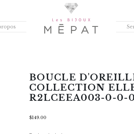
propos
Se
BOUCLE D'OREILL
COLLECTION ELLE
R2LCEEA003-0-0-
$
149.00