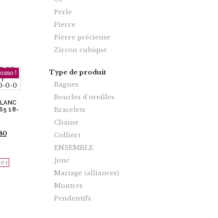
Perle
Pierre
Pierre précieuse
Zircon cubique
Type de produit
omo !
Bagues
Boucles d'oreilles
BLANC
Bracelets
65 18-
Chaine
Le
.80
Colliers
prix
ENSEMBLE
actuel
est :
Jonc
ier
$1
196.80.
Mariage (alliances)
Montres
Pendentifs