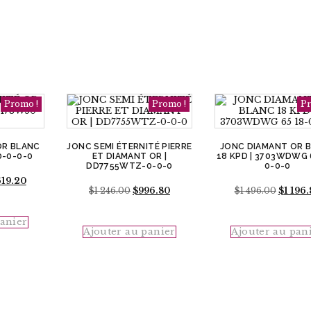
Promo !
Promo !
Pr
OR BLANC
JONC SEMI ÉTERNITÉ PIERRE
JONC DIAMANT OR 
0-0-0-0
ET DIAMANT OR |
18 KPD | 3703WDWG 
DD7755WTZ-0-0-0
0-0-0
Le
619.20
Le
Le
Le
x
prix
$
1 246.00
$
996.80
$
1 496.00
$
1 196
prix
prix
prix
al
actuel
initial
actuel
initial
 :
est :
panier
était :
est :
était :
$1
Ajouter au panier
Ajouter au pan
$1
$996.80.
$1
.00.
619.20.
246.00.
496.00.