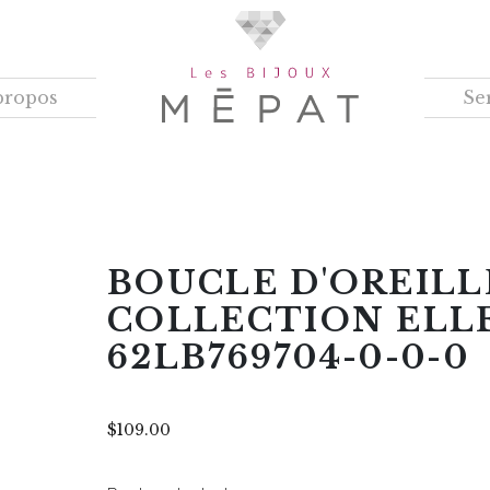
propos
Se
BOUCLE D'OREILL
COLLECTION ELLE
62LB769704-0-0-0
$
109.00