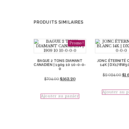
PRODUITS SIMILAIRES
Promo !
BAGUE 2 TONS DIAMANT
JONC ÉTERNITÉ 
CANADIEN | 1909 10 10-0-0-
14K | DX178W5
0
Le
$
2 024.00
$
1 
Le
Le
$
704.00
$
563.20
pri
prix
prix
initi
initial
actuel
était
était :
est :
Ajouter au 
$2
Ajouter au panier
$704.00.
$563.20.
024