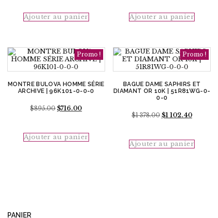
initial
actuel
était :
est :
Ajouter au panier
Ajouter au panier
$1
$1
496.00.
196.80.
Promo !
Promo !
MONTRE BULOVA HOMME SÉRIE
BAGUE DAME SAPHIRS ET
ARCHIVE | 96K101-0-0-0
DIAMANT OR 10K | 51R81WG-0-
0-0
Le
Le
$
895.00
$
716.00
Le
Le
prix
prix
$
1 378.00
$
1 102.40
prix
prix
initial
actuel
initial
actuel
était :
est :
Ajouter au panier
était :
est :
$895.00.
$716.00.
Ajouter au panier
$1
$1
378.00.
102.40.
PANIER