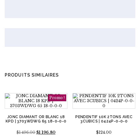
PRODUITS SIMILAIRES
Promo !
JONC DIAMANT OR BLANC 18
PENDENTIF 10K 2TONS AVEC
KPD | 3703WDWG 65 18-0-0-0
3CUBICS | 0424P-0-0-0
Le
Le
$
1 496.00
$
1 196.80
$
124.00
prix
prix