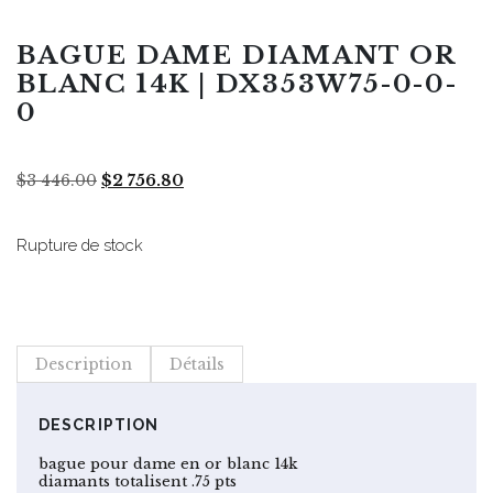
BAGUE DAME DIAMANT OR
BLANC 14K | DX353W75-0-0-
0
Le
Le
$
3 446.00
$
2 756.80
prix
prix
initial
actuel
était :
est :
Rupture de stock
$3
$2
446.00.
756.80.
Description
Détails
DESCRIPTION
bague pour dame en or blanc 14k
diamants totalisent .75 pts