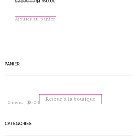
Le
Le
$
2 200.00
$
1 760.00
prix
prix
initial
actuel
était
est
Ajouter au panier
:
:
$2
$1
200.00.
760.00.
PANIER
Retour à la boutique
0 items -
$
0.00
CATÉGORIES